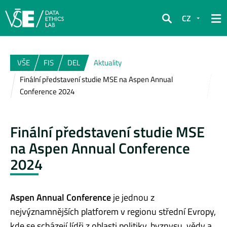
CZ
Hledat
VŠE
FIS
DEL
Aktuality
Finální představení studie MSE na Aspen Annual
Conference 2024
Finální představení studie MSE
na Aspen Annual Conference
2024
Aspen Annual Conference
je jednou z
nejvýznamnějších platforem v regionu střední Evropy,
kde se scházejí lídři z oblasti politiky, byznysu, vědy a