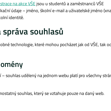
strace na akce VŠE
jsou u studentů a zaměstnanců VŠE
fikační údaje – jméno, školní e-mail a uživatelské jméno (x
olní identitě.
a správa souhlasů
né technologie, které mohou pocházet jak od VŠE, tak od 
 domény
ní – souhlas udělený na jednom webu platí pro všechny strá
amostatný souhlas, který se vztahuje pouze na daný web.