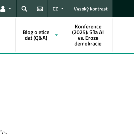
CZ
Vysoký kontrast
Odkazy pro uživatele
Hledat
Konference
Blog o etice
(2025): Síla AI
dat (Q&A)
vs. Eroze
demokracie
IČO: