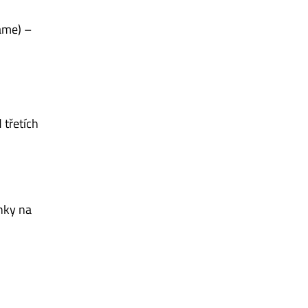
name) –
třetích
nky na