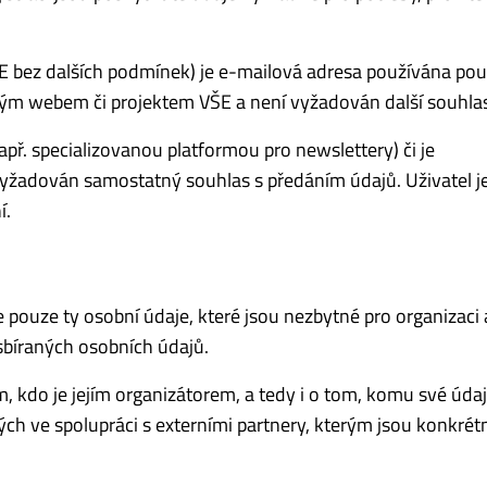
ŠE bez dalších podmínek) je e-mailová adresa používána pou
aným webem či projektem VŠE a není vyžadován další souhla
apř. specializovanou platformou pro newslettery) či je
vyžadován samostatný souhlas s předáním údajů. Uživatel je
í.
 pouze ty osobní údaje, které jsou nezbytné pro organizaci 
sbíraných osobních údajů.
, kdo je jejím organizátorem, a tedy i o tom, komu své úda
ch ve spolupráci s externími partnery, kterým jsou konkrétn