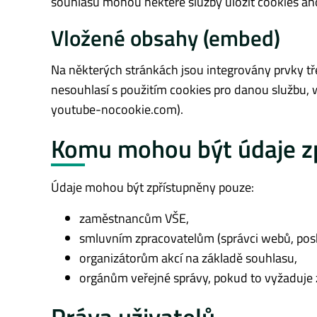
souhlasu mohou některé služby uložit cookies ano
Vložené obsahy (embed)
Na některých stránkách jsou integrovány prvky tř
nesouhlasí s použitím cookies pro danou službu, 
youtube-nocookie.com).
Komu mohou být údaje z
Údaje mohou být zpřístupněny pouze:
zaměstnancům VŠE,
smluvním zpracovatelům (správci webů, posk
organizátorům akcí na základě souhlasu,
orgánům veřejné správy, pokud to vyžaduje 
Práva uživatelů