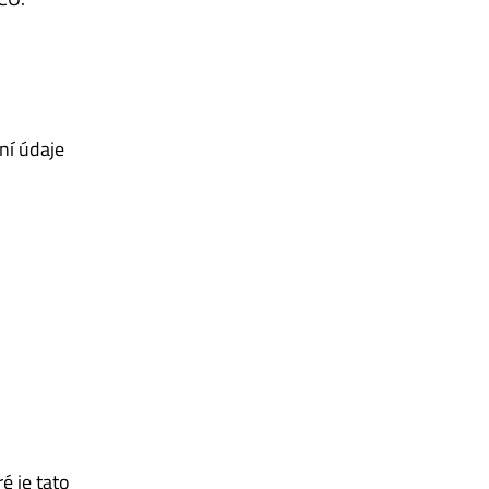
ní údaje
é je tato