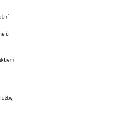
obní
é či
ktivní
lužby,