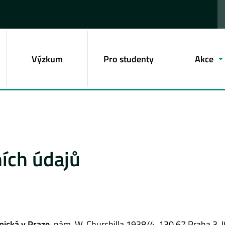
Výzkum
Pro studenty
Akce
ích údajů
ická v Praze
, nám. W. Churchilla 1938/4, 130 67 Praha 3, 