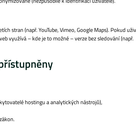
nymizované (nezpůsobilé k identifikaci uživatele).
etích stran (např. YouTube, Vimeo, Google Maps). Pokud uživ
web využívá – kde je to možné – verze bez sledování (např.
přístupněny
ytovatelé hostingu a analytických nástrojů),
zákon.