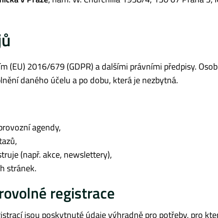
jů
ím (EU) 2016/679 (GDPR) a dalšími právními předpisy. Osob
ění daného účelu a po dobu, která je nezbytná.
a provozní agendy,
tazů,
truje (např. akce, newslettery),
h stránek.
ovolné registrace
trací jsou poskytnuté údaje výhradně pro potřeby, pro kter