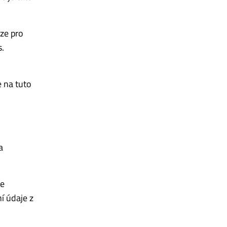
ze pro
s.
 na tuto
a
je
í údaje z