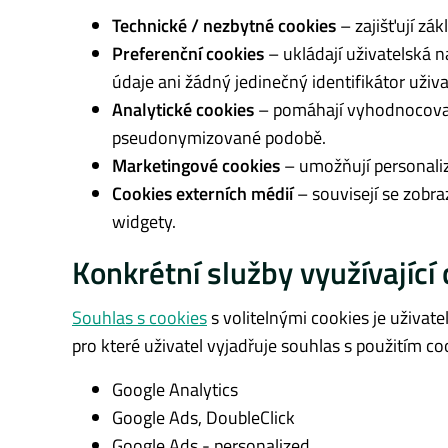
Technické / nezbytné cookies
– zajišťují zá
Preferenční cookies
– ukládají uživatelská n
údaje ani žádný jedinečný identifikátor uživa
Analytické cookies
– pomáhají vyhodnocovat
pseudonymizované podobě.
Marketingové cookies
– umožňují personali
Cookies externích médií
– souvisejí se zobra
widgety.
Konkrétní služby využívající
Souhlas s cookies
s volitelnými cookies je uživat
pro které uživatel vyjadřuje souhlas s použitím co
Google Analytics
Google Ads, DoubleClick
Google Ads - personalized