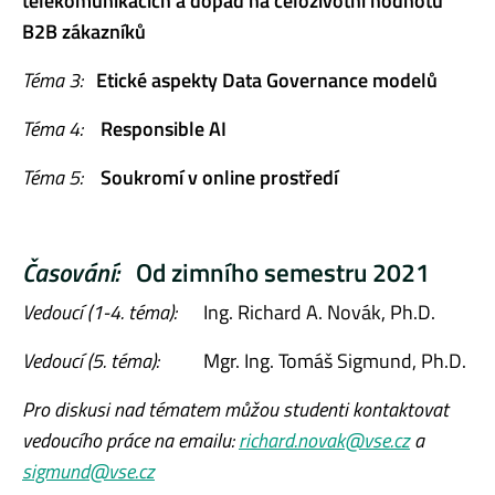
telekomunikacích a dopad na celoživotní hodnotu
B2B zákazníků
Téma 3:
Etické aspekty Data Governance modelů
Téma 4:
Responsible AI
Téma 5:
Soukromí v online prostředí
Časování:
Od zimního semestru 2021
Vedoucí (1-4. téma):
Ing. Richard A. Novák, Ph.D.
Vedoucí (5. téma):
Mgr. Ing. Tomáš Sigmund, Ph.D.
Pro diskusi nad tématem můžou studenti kontaktovat
vedoucího práce na emailu:
richard.novak@vse.cz
a
sigmund@vse.cz