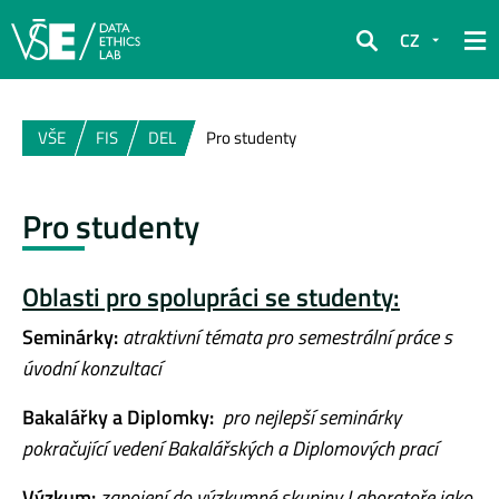
CZ
Hledat
VŠE
FIS
DEL
Pro studenty
Pro studenty
Oblasti pro spolupráci se studenty:
Seminárky:
atraktivní témata pro semestrální práce s
úvodní konzultací
Bakalářky a Diplomky:
pro nejlepší seminárky
pokračující vedení Bakalářských a Diplomových prací
Výzkum:
zapojení do výzkumné skupiny Laboratoře jako