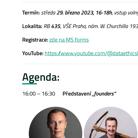
Termín:
středa
29. března 2023, 16-18h
,
vstup voln
Lokalita:
RB
435
,
VŠE Praha, nám. W. Churchilla 193
Registrace:
zde na MS forms
YouTube:
https://www.youtube.com/@dataethics
Agenda:
16:00 – 16:30
Představení
„fo
unders“