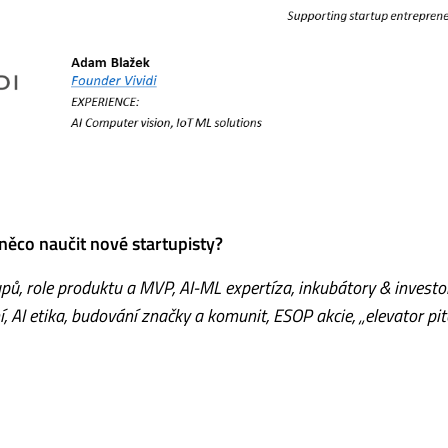
ěco naučit nové startupisty?
upů, role produktu a MVP, AI-ML expertíza, inkubátory & investoř
, AI etika, budování značky a komunit, ESOP akcie, „elevator pit