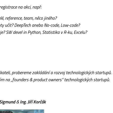
egistrace na akci, např:
é, reference, team, něco jiného?
ty učit? DeepTech anebo No-code, Low-code?
e? SW devel in Python, Statistika v R-ku, Excelu?
ateli, probereme zakládání a rozvoj technologických startupů.
 na „founders & product owners“ technologických startupů.
 Sigmund
&
Ing. Jiří Korčák