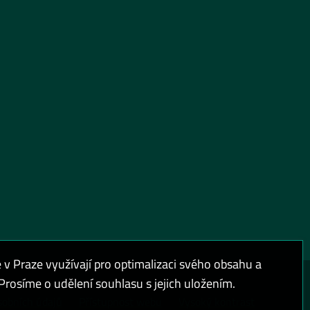
 Praze využívají pro optimalizaci svého obsahu a
rosíme o udělení souhlasu s jejich uložením.
sobních údajů
Přístupnost webu
Vysoký kontrast