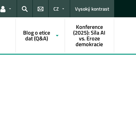
CZ
Vysoký kontrast
Odkazy pro uživatele
Hledat
Konference
Blog o etice
(2025): Síla AI
dat (Q&A)
vs. Eroze
demokracie