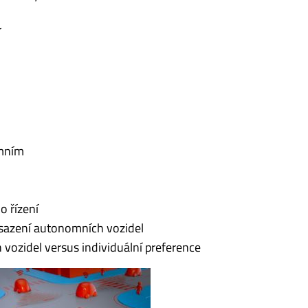
í
omním
o řízení
asazení autonomních vozidel
vozidel versus individuální preference