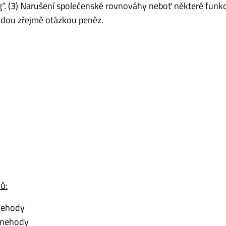
g“. (3) Narušení společenské rovnováhy neboť některé funk
udou zřejmě otázkou peněz.
ů:
nehody
í nehody