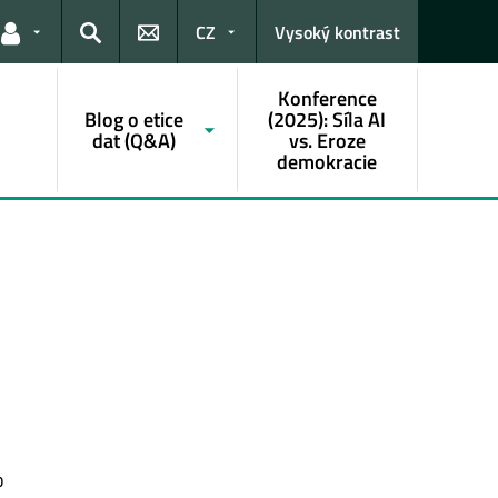
CZ
Vysoký kontrast
Odkazy pro uživatele
Hledat
Konference
Blog o etice
(2025): Síla AI
dat (Q&A)
vs. Eroze
demokracie
o